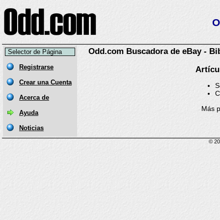
O
Odd.com Buscadora de eBay - Bib
Selector de Página
Artícu
Más por
© 20