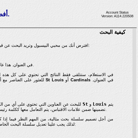
Account Status
Odd.com - أفضل طريقة للبحث في موقع ئي باي.
Version: A114.220508
كيفية البحث
افترض أنك من محبي البيسبول وتريد البحث عن قبعة بيسبول سانت لويس كاردينالز. («سانت لويس كاردينالز» فريق بيسبول أمريكي.) قد تكون المحاولة الأولى في الاستعلام:
في العنوان. هذا عاد 231 نتيجة.
في الاستعلام، ستتلقى فقط النتائج التي تحتوي على كل هذه الك
في العنوان.
Cardinals
أو
St Louis
. لتصحيح هذه المشكلة، يمكنك إخبار eBay للعثور على العناصر مع أي منهما أو كليهما
St
Louis
يتم
و
داخل الأقواس وفصلها بفاصلة، نقول لـ eBay للبحث عن العناوين التي تحتوي على أي من الكلمات الرئيسية أو كليهما. لأن
تضمينها ضمن علامات الاقتباس، يتم التعامل معها ككلمة رئيسية واحدة بدلاً من كلمتين رئيسيتين منفصلتين. أعاد هذا البحث 276 نتيجة، 45 أكثر من سلسلة البحث الأولى التي تم إرجاعها.
من أجل تصميم سلسلة بحث مثالية، من المهم النظر فيما إذا 
. لذلك يجب علينا تعديل سلسلة البحث الخاصة بنا لتكون: