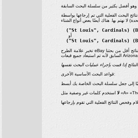
إرجاعها بواسطة eBay. تصفح بسرعة من خلال 460 العناصر، نجد أن هناك قبعات من Cardinals فريق رياضي في ولاية أريزونا (ولاية في الولايات
("St Louis", Cardinals) (
أو
("St Louis", Cardinals) (
تخبر علامة الطرح eBay أن ما يلي (إما كلمة واحدة أو مجموعة من الكلمات الأبوية) يجب استبعاده من النتائج إذا ظهر في العنوان. عادت سلسلة البحث الجديدة 32 نتائج أقل من بحثنا
قواعد البحث الأساسية الأخرى:
لا