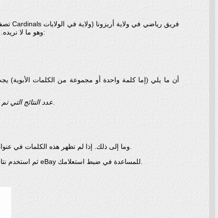
) وهو ما لا نريده. من أجل القضاء على هذه النتائج، يمكننا استخدام علامة الطرح:
عدد النتائج التي تم إرجاعها لكل بحث هي أمثلة فقط. ستحصل على الأرجح على عدد مختلف من النتائج إذا قمت بإجراء عمليات البحث نفسها.
استخدم كلمات غير وصفية مثل «A» «The» «و» «أين» «مع» «For» وما إلى ذلك. إذا لم تظهر هذه الكلمات في عنوان عنصر ما، قد لا يتم إرجاع العنصر في نتائج البحث.
زر لاختبار عدة سلاسل مختلفة لكل استعلام وفحص النتائج الفعلية التي تقوم بإرجاعها eBay. ثم استخدم نتائج eBay للمساعدة في ضبط استعلامك.