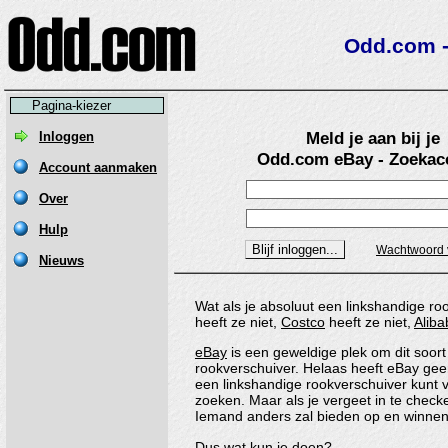
Odd.com -
Pagina-kiezer
Meld je aan bij je
Odd.com eBay - Zoekac
Wat als je absoluut een linkshandige 
heeft ze niet,
Costco
heeft ze niet,
Aliba
eBay
is een geweldige plek om dit soort
rookverschuiver. Helaas heeft eBay gee
een linkshandige rookverschuiver kunt 
zoeken. Maar als je vergeet in te check
Iemand anders zal bieden op en winnen 
Dus wat kun je doen?