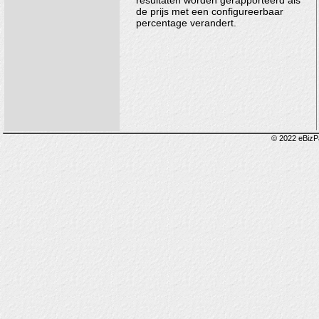
resultaten worden gerapporteerd als
de prijs met een configureerbaar
percentage verandert.
© 2022 eBizP