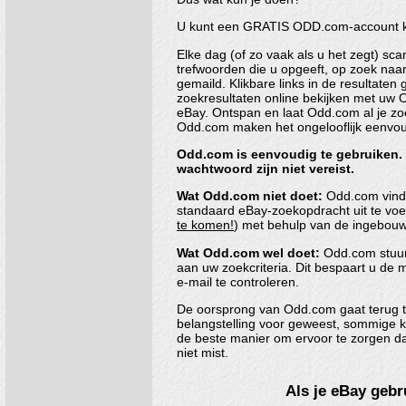
U kunt een GRATIS ODD.com-account kr
Elke dag (of zo vaak als u het zegt) s
trefwoorden die u opgeeft, op zoek naar
gemaild. Klikbare links in de resultaten
zoekresultaten online bekijken met uw 
eBay. Ontspan en laat Odd.com al je zo
Odd.com maken het ongelooflijk eenvoud
Odd.com is eenvoudig te gebruiken. 
wachtwoord zijn niet vereist.
Wat Odd.com niet doet:
Odd.com vindt 
standaard eBay-zoekopdracht uit te voe
te komen!
) met behulp van de ingebouw
Wat Odd.com wel doet:
Odd.com stuurt
aan uw zoekcriteria. Dit bespaart u de 
e-mail te controleren.
De oorsprong van Odd.com gaat terug tot
belangstelling voor geweest, sommige 
de beste manier om ervoor te zorgen dat 
niet mist.
Als je eBay gebr