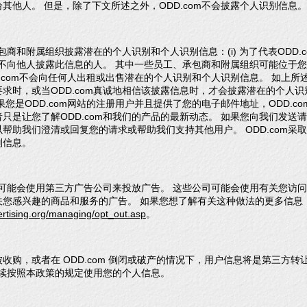
其他人。 但是，除了下文所述之外，ODD.com不会披露个人识别信息。
包商和附属组织披露潜在的个人识别和个人识别信息：(i) 为了代表ODD.
同意不向他人披露此信息的人。 其中一些员工、承包商和附属组织可能位于您
.com不会向任何人出租或出售潜在的个人识别和个人识别信息。 如上所述
时，或当ODD.com真诚地相信该披露信息时，才会披露潜在的个人识别
您是ODD.com网站的注册用户并且提供了您的电子邮件地址，ODD.
只是让您了解ODD.com和我们的产品的最新动态。 如果您向我们发
帮助我们澄清或回复您的请求或帮助我们支持其他用户。 ODD.com
别信息。
om可能会使用第三方广告公司来投放广告。 这些公司可能会使用有关您
关您感兴趣的商品和服务的广告。 如果您想了解有关这种做法的更多信息
ertising.org/managing/opt_out.asp
。
资产被收购，或者在 ODD.com 倒闭或破产的情况下，用户信息将是第三
能继续按照本政策的规定使用您的个人信息。