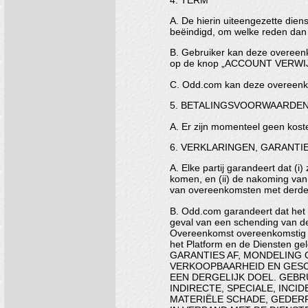
A. De hierin uiteengezette die
beëindigd, om welke reden dan
B. Gebruiker kan deze overeenk
op de knop „ACCOUNT VERWIJDE
C. Odd.com kan deze overeenkom
5. BETALINGSVOORWAARDE
A. Er zijn momenteel geen kos
6. VERKLARINGEN, GARANTI
A. Elke partij garandeert dat (i
komen, en (ii) de nakoming van 
van overeenkomsten met derde
B. Odd.com garandeert dat het 
geval van een schending van de
Overeenkomst overeenkomstig Arti
het Platform en de Diensten 
GARANTIES AF, MONDELING O
VERKOOPBAARHEID EN GESC
EEN DERGELIJK DOEL. GEBR
INDIRECTE, SPECIALE, INCI
MATERIËLE SCHADE, GEDER