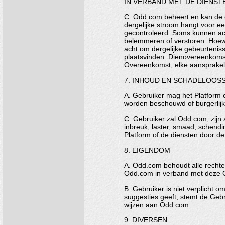
IN VERBAND MET DE DIENS
C. Odd.com beheert en kan de g
dergelijke stroom hangt voor e
gecontroleerd. Soms kunnen act
belemmeren of verstoren. Hoew
acht om dergelijke gebeurteniss
plaatsvinden. Dienovereenkomsti
Overeenkomst, elke aansprakelij
7. INHOUD EN SCHADELOOS
A. Gebruiker mag het Platform o
worden beschouwd of burgerlijk
C. Gebruiker zal Odd.com, zijn 
inbreuk, laster, smaad, schend
Platform of de diensten door de
8. EIGENDOM
A. Odd.com behoudt alle rechten
Odd.com in verband met deze Ov
B. Gebruiker is niet verplicht 
suggesties geeft, stemt de Gebr
wijzen aan Odd.com.
9. DIVERSEN