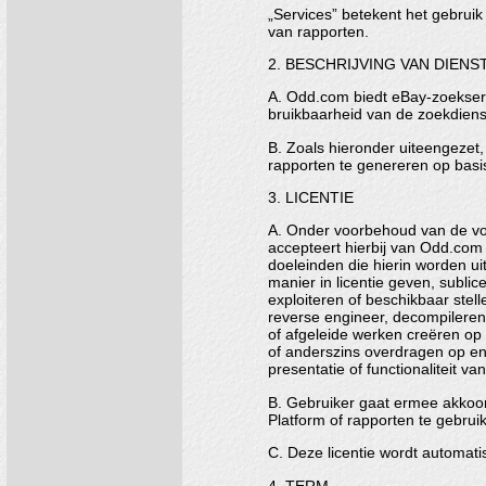
„Services” betekent het gebrui
van rapporten.
2. BESCHRIJVING VAN DIENS
A. Odd.com biedt eBay-zoekserv
bruikbaarheid van de zoekdien
B. Zoals hieronder uiteengezet
rapporten te genereren op basi
3. LICENTIE
A. Onder voorbehoud van de vo
accepteert hierbij van Odd.com 
doeleinden die hierin worden ui
manier in licentie geven, subli
exploiteren of beschikbaar stell
reverse engineer, decompileren,
of afgeleide werken creëren op 
of anderszins overdragen op en
presentatie of functionaliteit va
B. Gebruiker gaat ermee akkoord
Platform of rapporten te gebrui
C. Deze licentie wordt automati
4. TERM