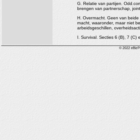
G. Relatie van partijen. Odd.co
brengen van partnerschap, joint
H. Overmacht. Geen van beide p
macht, waaronder, maar niet bep
arbeidsgeschillen, overheidsacti
I. Survival. Secties 6 (B), 7 (C
© 2022 eBizP