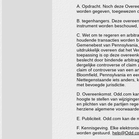
A. Opdracht. Noch deze Overeen
worden gegeven, toegewezen of
B. tegenhangers. Deze overeenk
instrument worden beschouwd, 
C. Wet om te regeren en arbitr
houdende transacties worden be
Gemenebest van Pennsylvania, V
uitdrukkelijk overeen dat het V
toepassing is op deze overeenk
beslecht door bindende arbitra
dergelijke controverse of claim
claim of controverse van een and
Bloomfield, Pennsylvania en ee
Niettegenstaande iets anders, k
met bevoegde jurisdictie.
D. Overeenkomst. Odd.com kan 
hoogte te stellen van wijzigin
en plichten van de partijen reg
herziene algemene voorwaarde
E. Publiciteit. Odd.com kan de
F. Kennisgeving. Elke elektroni
worden gestuurd.
help@Odd.c