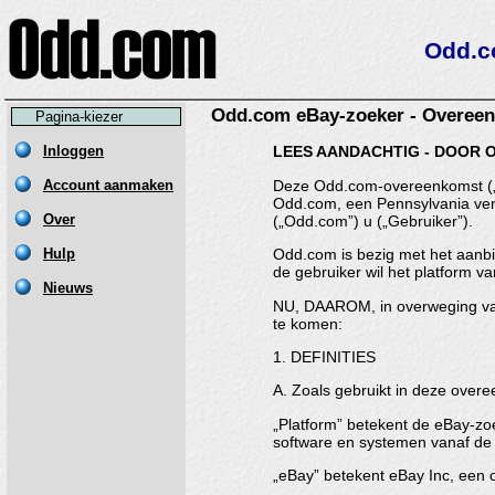
Odd.c
Odd.com eBay-zoeker - Overee
Pagina-kiezer
LEES AANDACHTIG - DOOR OP D
Deze Odd.com-overeenkomst („
Odd.com, een Pennsylvania ven
(„Odd.com”) u („Gebruiker”).
Odd.com is bezig met het aanbie
de gebruiker wil het platform 
NU, DAAROM, in overweging van 
te komen:
1. DEFINITIES
A. Zoals gebruikt in deze over
„Platform” betekent de eBay-zo
software en systemen vanaf de
„eBay” betekent eBay Inc, een 