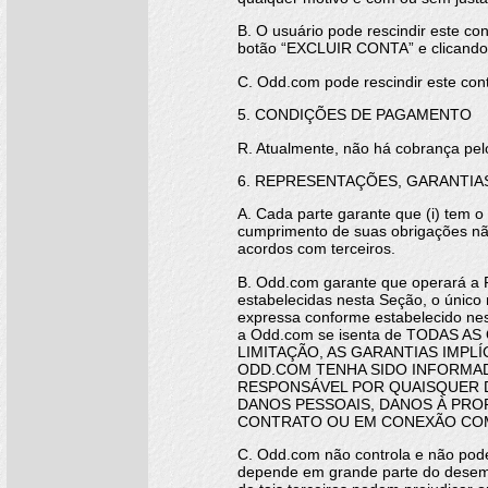
B. O usuário pode rescindir este co
botão “EXCLUIR CONTA” e clicando 
C. Odd.com pode rescindir este con
5. CONDIÇÕES DE PAGAMENTO
R. Atualmente, não há cobrança pel
6. REPRESENTAÇÕES, GARANTIAS
A. Cada parte garante que (i) tem o 
cumprimento de suas obrigações nã
acordos com terceiros.
B. Odd.com garante que operará a P
estabelecidas nesta Seção, o único 
expressa conforme estabelecido n
a Odd.com se isenta de TODAS 
LIMITAÇÃO, AS GARANTIAS IMP
ODD.COM TENHA SIDO INFORMAD
RESPONSÁVEL POR QUAISQUER DA
DANOS PESSOAIS, DANOS À PR
CONTRATO OU EM CONEXÃO COM
C. Odd.com não controla e não pode 
depende em grande parte do desempe