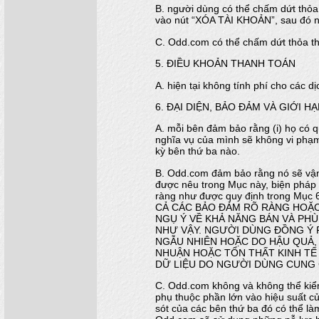
B. người dùng có thể chấm dứt thỏa 
vào nút “XÓA TÀI KHOẢN”, sau đó n
C. Odd.com có thể chấm dứt thỏa th
5. ĐIỀU KHOẢN THANH TOÁN
A. hiện tại không tính phí cho các 
6. ĐẠI DIỆN, BẢO ĐẢM VÀ GIỚI 
A. mỗi bên đảm bảo rằng (i) họ có q
nghĩa vụ của mình sẽ không vi phạm
kỳ bên thứ ba nào.
B. Odd.com đảm bảo rằng nó sẽ vận
được nêu trong Mục này, biện pháp 
ràng như được quy định trong Mục 
CẢ CÁC BẢO ĐẢM RÕ RÀNG HOẶC
NGỤ Ý VỀ KHẢ NĂNG BÁN VÀ PH
NHƯ VẬY. NGƯỜI DÙNG ĐỒNG Ý R
NGẪU NHIÊN HOẶC DO HẬU QUẢ, 
NHUẬN HOẶC TỔN THẤT KINH TẾ
DỮ LIỆU DO NGƯỜI DÙNG CUNG 
C. Odd.com không và không thể kiểm
phụ thuộc phần lớn vào hiệu suất củ
sót của các bên thứ ba đó có thể l