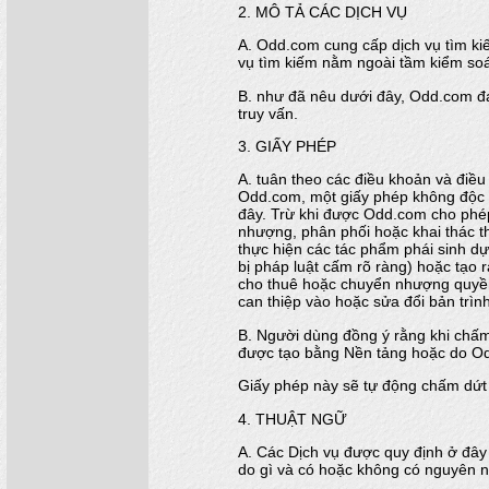
2. MÔ TẢ CÁC DỊCH VỤ
A. Odd.com cung cấp dịch vụ tìm ki
vụ tìm kiếm nằm ngoài tầm kiểm so
B. như đã nêu dưới đây, Odd.com đa
truy vấn.
3. GIẤY PHÉP
A. tuân theo các điều khoản và điề
Odd.com, một giấy phép không độc 
đây. Trừ khi được Odd.com cho phép
nhượng, phân phối hoặc khai thác t
thực hiện các tác phẩm phái sinh dựa
bị pháp luật cấm rõ ràng) hoặc tạo 
cho thuê hoặc chuyển nhượng quyền 
can thiệp vào hoặc sửa đổi bản trì
B. Người dùng đồng ý rằng khi chấ
được tạo bằng Nền tảng hoặc do O
Giấy phép này sẽ tự động chấm dứt 
4. THUẬT NGỮ
A. Các Dịch vụ được quy định ở đây s
do gì và có hoặc không có nguyên 